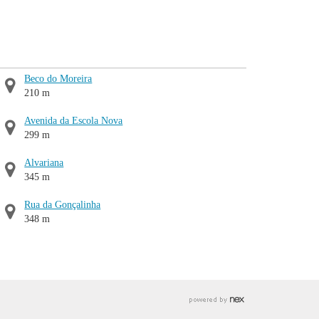
Beco do Moreira
210 m
Avenida da Escola Nova
299 m
Alvariana
345 m
Rua da Gonçalinha
348 m