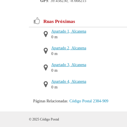
GPS
: 39.458230, -8.668215
Ruas Próximas
Apartado 1, Alcanena
0 m
Apartado 2, Alcanena
0 m
Apartado 3, Alcanena
0 m
Apartado 4, Alcanena
0 m
Páginas Relacionadas:
Código Postal 2384-909
© 2025 Código Postal