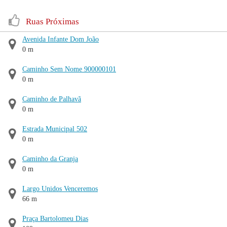
Ruas Próximas
Avenida Infante Dom João
0 m
Caminho Sem Nome 900000101
0 m
Caminho de Palhavã
0 m
Estrada Municipal 502
0 m
Caminho da Granja
0 m
Largo Unidos Venceremos
66 m
Praça Bartolomeu Dias