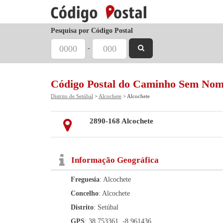
Pesquisa por Código Postal
-
Código Postal do Caminho Sem Nom
Distrito de Setúbal
>
Alcochete
> Alcochete
2890-168 Alcochete
Informação Geográfica
Freguesia
: Alcochete
Concelho
: Alcochete
Distrito
: Setúbal
GPS
: 38.753361, -8.961436