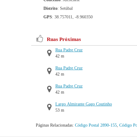
Distrito
: Setúbal
GPS
: 38.757011, -8.960350
Ruas Próximas
Rua Padre Cruz
42 m
Rua Padre Cruz
42 m
Rua Padre Cruz
42 m
Largo Almirante Gago Coutinho
53 m
Páginas Relacionadas:
Código Postal 2890-155
,
Código Po