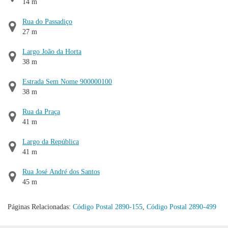
14 m
Rua do Passadiço
27 m
Largo João da Horta
38 m
Estrada Sem Nome 900000100
38 m
Rua da Praça
41 m
Largo da República
41 m
Rua José André dos Santos
45 m
Páginas Relacionadas:
Código Postal 2890-155
,
Código Postal 2890-499