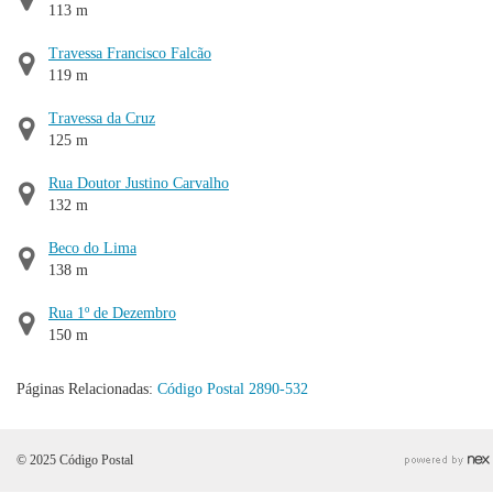
113 m
Travessa Francisco Falcão
119 m
Travessa da Cruz
125 m
Rua Doutor Justino Carvalho
132 m
Beco do Lima
138 m
Rua 1º de Dezembro
150 m
Páginas Relacionadas:
Código Postal 2890-532
© 2025 Código Postal