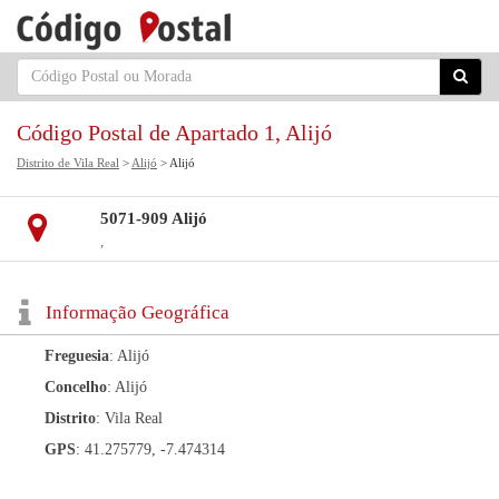
Código Postal de Apartado 1, Alijó
Distrito de Vila Real
>
Alijó
> Alijó
5071-909 Alijó
,
Informação Geográfica
Freguesia
: Alijó
Concelho
: Alijó
Distrito
: Vila Real
GPS
: 41.275779, -7.474314