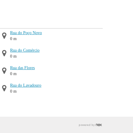
Rua do Poço Novo
0 m
Rua do Comércio
0 m
Rua das Flores
0 m
Rua do Lavadouro
0 m