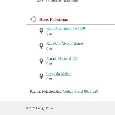
GPS
: 37.196119, -8.860990
Ruas Próximas
Rua 13 de Janeiro de 1898
0 m
Rua Dom Álvaro Afonso
0 m
Estrada Nacional 120
0 m
Largo do Jardim
0 m
Páginas Relacionadas:
Código Postal 8670-220
© 2025 Código Postal