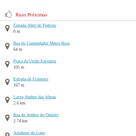
Ruas Próximas
Estrada Alter de Pedroso
0 m
Rua do Comendador Matos Rosa
64 m
Praça da União Europeia
105 m
Estrada de Fronteira
167 m
Largo Senhor das Almas
2.6 km
Rua do Senhor do Outeiro
2.74 km
Azinhaga do Lago