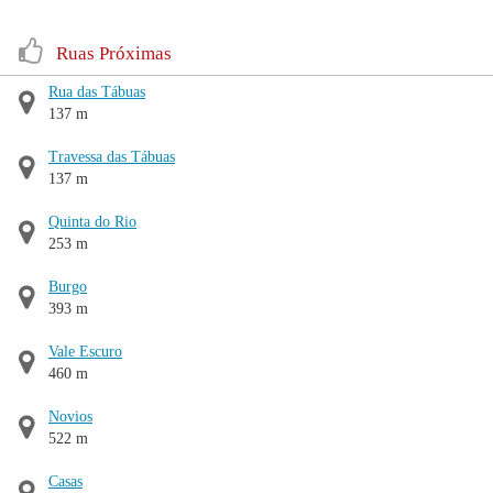
Ruas Próximas
Rua das Tábuas
137 m
Travessa das Tábuas
137 m
Quinta do Rio
253 m
Burgo
393 m
Vale Escuro
460 m
Novios
522 m
Casas