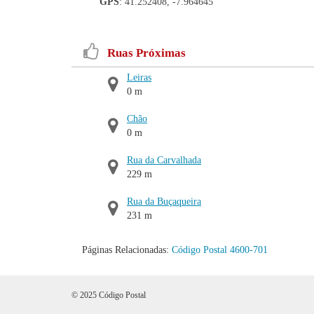
GPS
: 41.252408, -7.964645
Ruas Próximas
Leiras
0 m
Chão
0 m
Rua da Carvalhada
229 m
Rua da Buçaqueira
231 m
Páginas Relacionadas:
Código Postal 4600-701
© 2025 Código Postal