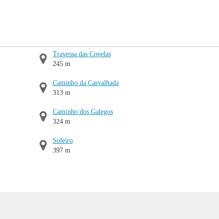
Travessa das Covelas
245 m
Caminho da Carvalhada
313 m
Caminho dos Galegos
324 m
Soleiro
397 m