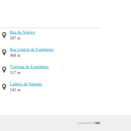
Rua do Soleiro
397 m
Rua Central de Espinheiro
468 m
Travessa do Espinheiro
517 m
Ladeira de Valongo
545 m