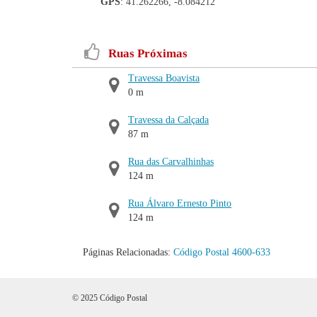
GPS
: 41.262266, -8.084212
Ruas Próximas
Travessa Boavista
0 m
Travessa da Calçada
87 m
Rua das Carvalhinhas
124 m
Rua Álvaro Ernesto Pinto
124 m
Páginas Relacionadas:
Código Postal 4600-633
© 2025 Código Postal