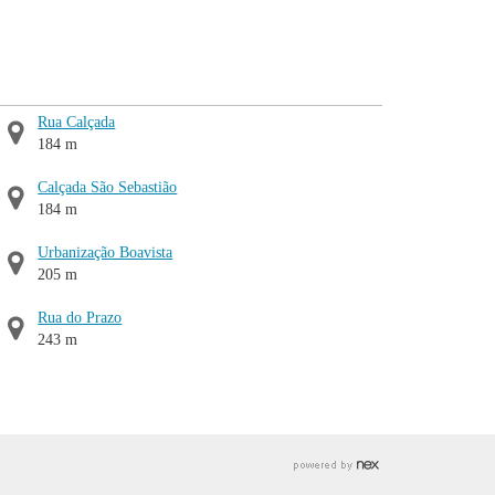
Rua Calçada
184 m
Calçada São Sebastião
184 m
Urbanização Boavista
205 m
Rua do Prazo
243 m