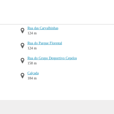
Rua das Carvalhinhas
124 m
Rua do Parque Florestal
124 m
Rua do Grupo Desportivo Cepelos
158 m
Calçada
184 m