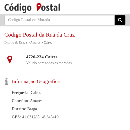
Código Postal da Rua da Cruz
Distrito de Braga
>
Amares
> Caires
4720-234 Caires
Válido para todas as moradas
Informação Geográfica
Freguesia
: Caires
Concelho
: Amares
Distrito
: Braga
GPS
: 41.631285, -8.345419