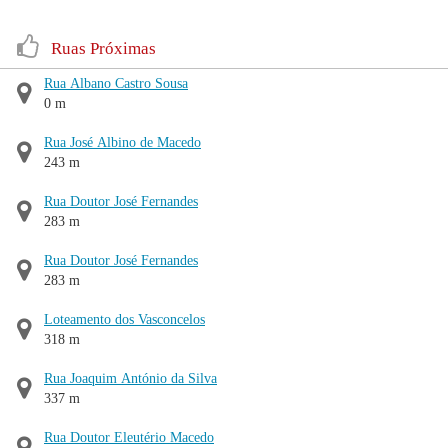
Ruas Próximas
Rua Albano Castro Sousa
0 m
Rua José Albino de Macedo
243 m
Rua Doutor José Fernandes
283 m
Rua Doutor José Fernandes
283 m
Loteamento dos Vasconcelos
318 m
Rua Joaquim António da Silva
337 m
Rua Doutor Eleutério Macedo