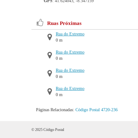
GPS
: 41.624043, -8.347159
Ruas Próximas
Rua do Extremo
0 m
Rua do Extremo
0 m
Rua do Extremo
0 m
Rua do Extremo
0 m
Páginas Relacionadas:
Código Postal 4720-236
© 2025 Código Postal