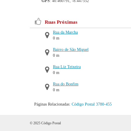
GPS
: 40.460791, -8.447552
Ruas Próximas
Rua da Marcha
0 m
Bairro de São Miguel
0 m
Rua Liz Teixeira
0 m
Rua do Bonfim
0 m
Páginas Relacionadas:
Código Postal 3780-455
© 2025 Código Postal