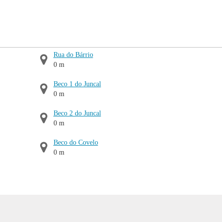
Rua do Bárrio
0 m
Beco 1 do Juncal
0 m
Beco 2 do Juncal
0 m
Beco do Covelo
0 m