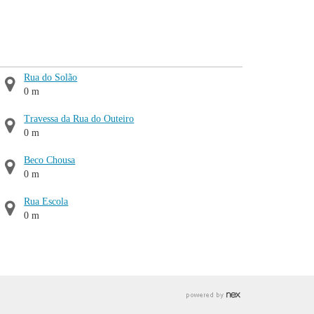
Rua do Solão
0 m
Travessa da Rua do Outeiro
0 m
Beco Chousa
0 m
Rua Escola
0 m