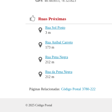
GPS
: 40.445015, -8.521823
Ruas Próximas
Rua Sol Posto
3 m
Rua Aníbal Carreto
173 m
Rua Pena Negra
212 m
Rua da Pena Negra
212 m
Páginas Relacionadas:
Código Postal 3780-222
© 2025 Código Postal