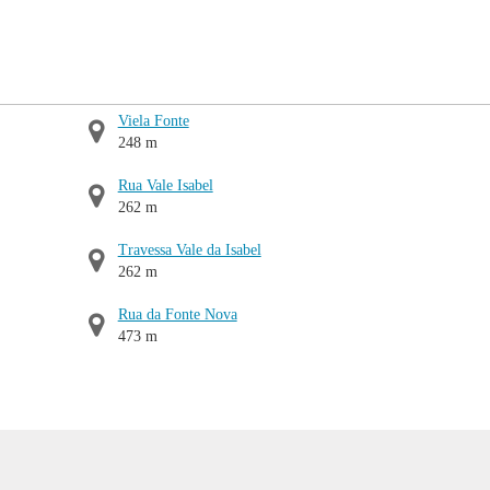
Viela Fonte
248 m
Rua Vale Isabel
262 m
Travessa Vale da Isabel
262 m
Rua da Fonte Nova
473 m