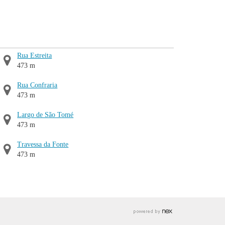
Rua Estreita
473 m
Rua Confraria
473 m
Largo de São Tomé
473 m
Travessa da Fonte
473 m