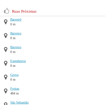
Ruas Próximas
Barreirô
0 m
Barreiro
0 m
Barreiro
0 m
Espinheiros
0 m
Grova
0 m
Freitas
484 m
São Sebastião