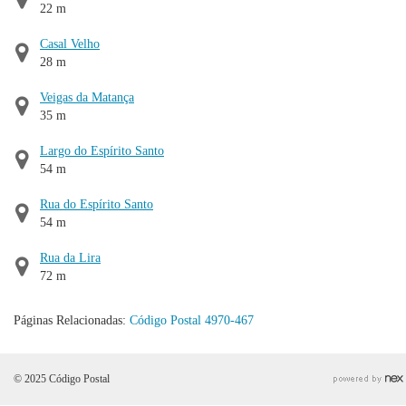
22 m
Casal Velho
28 m
Veigas da Matança
35 m
Largo do Espírito Santo
54 m
Rua do Espírito Santo
54 m
Rua da Lira
72 m
Páginas Relacionadas:
Código Postal 4970-467
© 2025 Código Postal