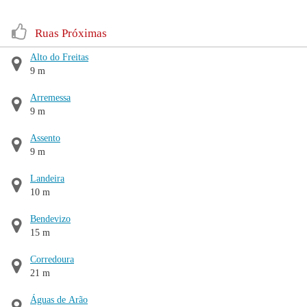
Ruas Próximas
Alto do Freitas
9 m
Arremessa
9 m
Assento
9 m
Landeira
10 m
Bendevizo
15 m
Corredoura
21 m
Águas de Arão