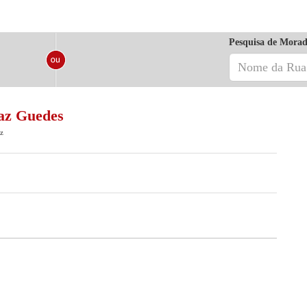
Pesquisa de Morad
Vaz Guedes
z