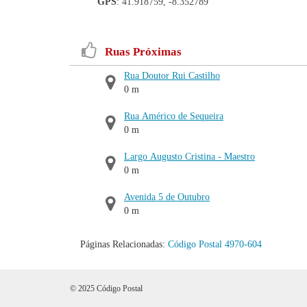
GPS
: 41.918759, -8.352789
Ruas Próximas
Rua Doutor Rui Castilho
0 m
Rua Américo de Sequeira
0 m
Largo Augusto Cristina - Maestro
0 m
Avenida 5 de Outubro
0 m
Páginas Relacionadas:
Código Postal 4970-604
© 2025 Código Postal