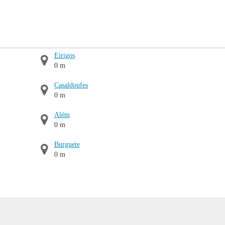
Eirigos
0 m
Casaldoufes
0 m
Além
0 m
Burguete
0 m