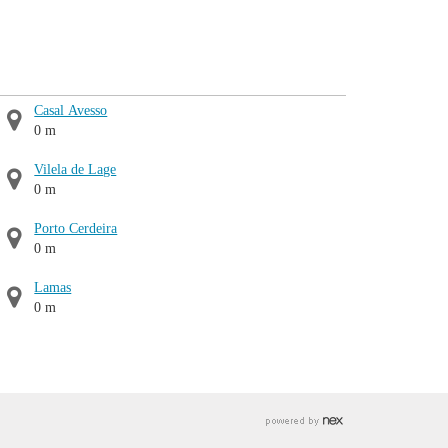
Casal Avesso
0 m
Vilela de Lage
0 m
Porto Cerdeira
0 m
Lamas
0 m