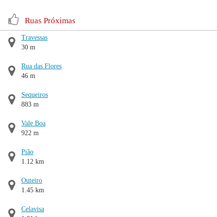
Ruas Próximas
Travessas
30 m
Rua das Flores
46 m
Sequeiros
883 m
Vale Boa
922 m
Pião
1.12 km
Outeiro
1.45 km
Celavisa