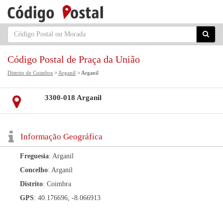
Código Postal de Praça da União
Distrito de Coimbra
>
Arganil
> Arganil
3300-018 Arganil
Informação Geográfica
Freguesia
: Arganil
Concelho
: Arganil
Distrito
: Coimbra
GPS
: 40.176696, -8.066913