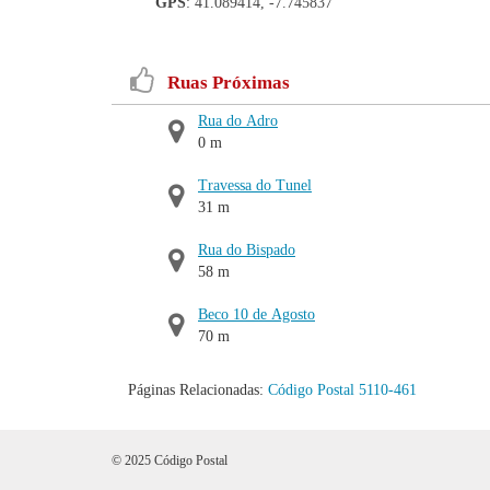
GPS
: 41.089414, -7.745837
Ruas Próximas
Rua do Adro
0 m
Travessa do Tunel
31 m
Rua do Bispado
58 m
Beco 10 de Agosto
70 m
Páginas Relacionadas:
Código Postal 5110-461
© 2025 Código Postal