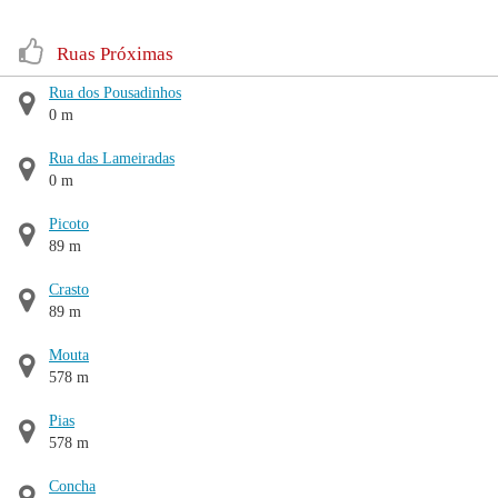
Ruas Próximas
Rua dos Pousadinhos
0 m
Rua das Lameiradas
0 m
Picoto
89 m
Crasto
89 m
Mouta
578 m
Pias
578 m
Concha