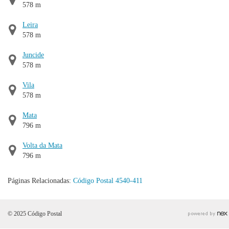
578 m
Leira
578 m
Juncide
578 m
Vila
578 m
Mata
796 m
Volta da Mata
796 m
Páginas Relacionadas:
Código Postal 4540-411
© 2025 Código Postal