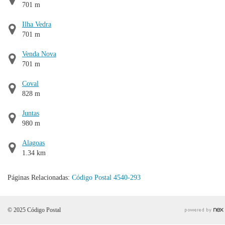
701 m
Ilha Vedra
701 m
Venda Nova
701 m
Coval
828 m
Juntas
980 m
Alagoas
1.34 km
Páginas Relacionadas:
Código Postal 4540-293
© 2025 Código Postal