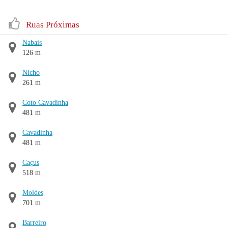
Ruas Próximas
Nabais
126 m
Nicho
261 m
Coto Cavadinha
481 m
Cavadinha
481 m
Caçus
518 m
Moldes
701 m
Barreiro