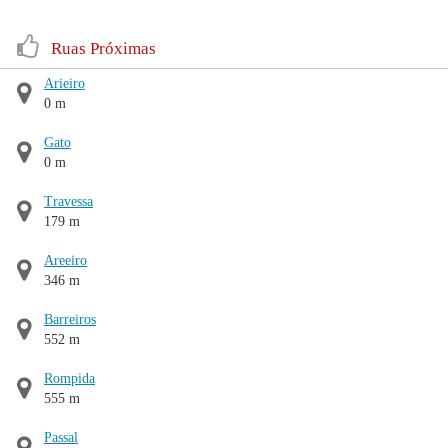
Ruas Próximas
Arieiro
0 m
Gato
0 m
Travessa
179 m
Areeiro
346 m
Barreiros
552 m
Rompida
555 m
Passal