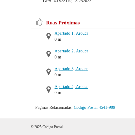
GPS
: 40.928119, -8.252023
Ruas Próximas
Apartado 1, Arouca
0 m
Apartado 2, Arouca
0 m
Apartado 3, Arouca
0 m
Apartado 4, Arouca
0 m
Páginas Relacionadas:
Código Postal 4541-909
© 2025 Código Postal