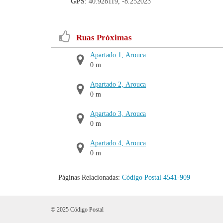
GPS
: 40.928119, -8.252023
Ruas Próximas
Apartado 1, Arouca
0 m
Apartado 2, Arouca
0 m
Apartado 3, Arouca
0 m
Apartado 4, Arouca
0 m
Páginas Relacionadas:
Código Postal 4541-909
© 2025 Código Postal