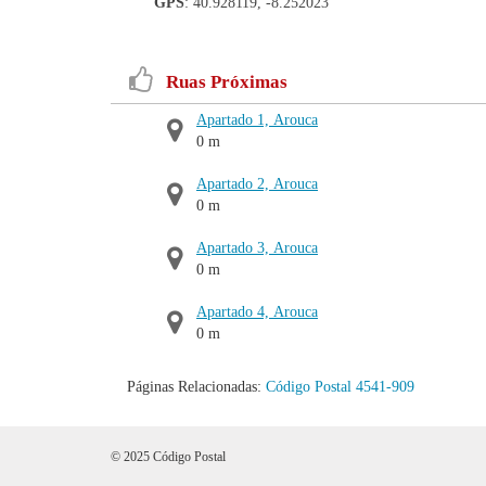
GPS
: 40.928119, -8.252023
Ruas Próximas
Apartado 1, Arouca
0 m
Apartado 2, Arouca
0 m
Apartado 3, Arouca
0 m
Apartado 4, Arouca
0 m
Páginas Relacionadas:
Código Postal 4541-909
© 2025 Código Postal