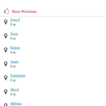
Ruas Próximas
Zona F
0 m
Tecas
0 m
Roupar
0 m
Jusam
0 m
Esplendem
0 m
Mercê
0 m
Melhora