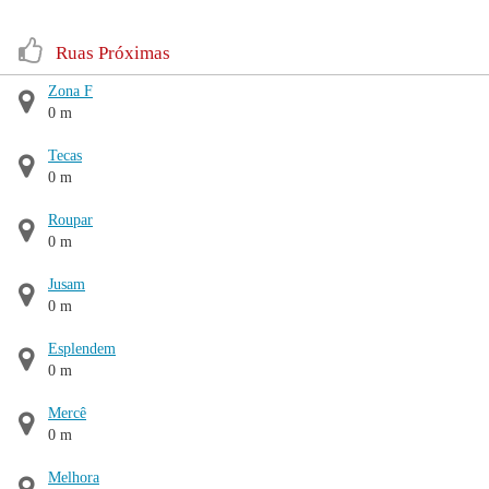
Ruas Próximas
Zona F
0 m
Tecas
0 m
Roupar
0 m
Jusam
0 m
Esplendem
0 m
Mercê
0 m
Melhora