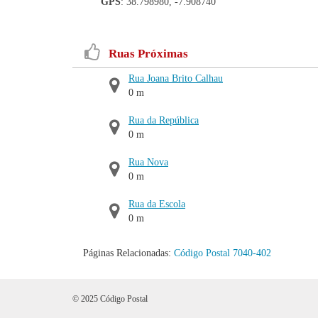
GPS
: 38.798980, -7.908740
Ruas Próximas
Rua Joana Brito Calhau
0 m
Rua da República
0 m
Rua Nova
0 m
Rua da Escola
0 m
Páginas Relacionadas:
Código Postal 7040-402
© 2025 Código Postal