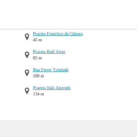
Praceta Francisco da Câmara
45 m
Praceta Raúl Jorge
85 m
Rua Ferrer Trindade
109 m
Praceta João Azevedo
134 m