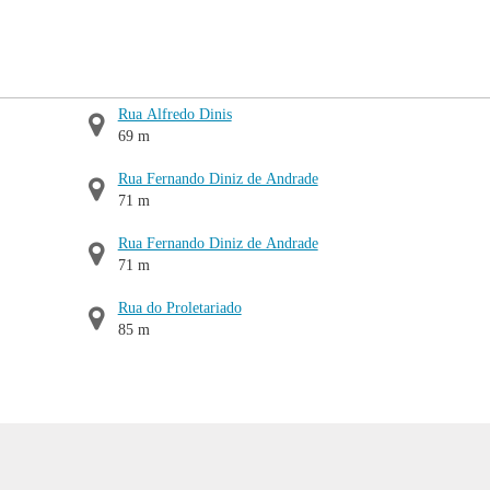
Rua Alfredo Dinis
69 m
Rua Fernando Diniz de Andrade
71 m
Rua Fernando Diniz de Andrade
71 m
Rua do Proletariado
85 m