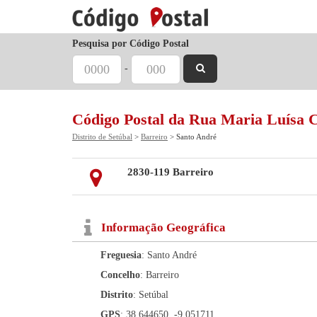
Pesquisa por Código Postal
-
Código Postal da Rua Maria Luísa C
Distrito de Setúbal
>
Barreiro
> Santo André
2830-119 Barreiro
Informação Geográfica
Freguesia
: Santo André
Concelho
: Barreiro
Distrito
: Setúbal
GPS
: 38.644650, -9.051711