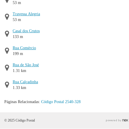
53 m
Travessa Alegria
53 m
Casal dos Crutos
133 m
Rua Comércio
199 m
Rua de São José
1.31 km
Rua Calçadinha
1.33 km
Páginas Relacionadas:
Código Postal 2540-328
© 2025 Código Postal