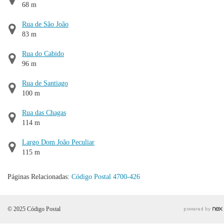
68 m
Rua de São João
83 m
Rua do Cabido
96 m
Rua de Santiago
100 m
Rua das Chagas
114 m
Largo Dom João Peculiar
115 m
Páginas Relacionadas:
Código Postal 4700-426
© 2025 Código Postal