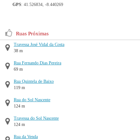
GPS
: 41.526834, -8.440269
Ruas Próximas
Travessa José Vidal da Costa
38 m
Rua Fernando Dias Pereira
69 m
Rua Quintela de Baixo
119 m
Rua do Sol Nascente
124 m
Travessa do Sol Nascente
124 m
Rua da Venda