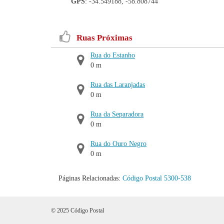
GPS
: -34.549188, -58.808744
Ruas Próximas
Rua do Estanho
0 m
Rua das Laranjadas
0 m
Rua da Separadora
0 m
Rua do Ouro Negro
0 m
Páginas Relacionadas:
Código Postal 5300-538
© 2025 Código Postal