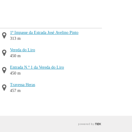
1º Impasse da Estrada José Avelino Pinto
313 m
Vereda do Liro
450 m
Entrada N.º 1 da Vereda do Liro
450 m
Travessa Heras
457 m