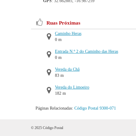
GPS
: 32.662885, -16.987259
Ruas Próximas
Caminho Heras
0 m
Entrada N.º 2 do Caminho das Heras
0 m
Vereda da Chã
83 m
Vereda do Limoeiro
182 m
Páginas Relacionadas:
Código Postal 9300-071
© 2025 Código Postal