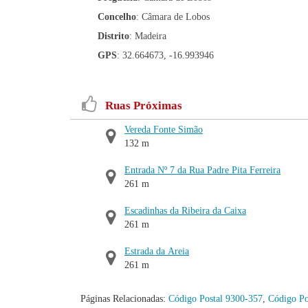
Concelho
: Câmara de Lobos
Distrito
: Madeira
GPS
: 32.664673, -16.993946
Ruas Próximas
Vereda Fonte Simão
132 m
Entrada Nº 7 da Rua Padre Pita Ferreira
261 m
Escadinhas da Ribeira da Caixa
261 m
Estrada da Areia
261 m
Páginas Relacionadas:
Código Postal 9300-357
,
Código Po