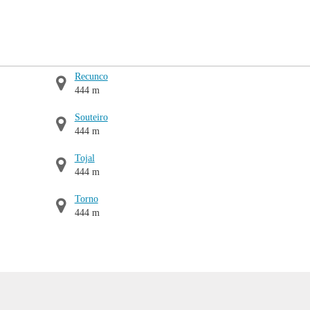
Recunco
444 m
Souteiro
444 m
Tojal
444 m
Torno
444 m