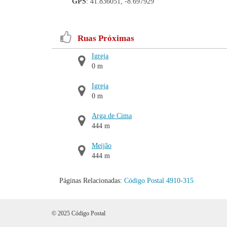
GPS
: 41.836051, -8.697929
Ruas Próximas
Igreja
0 m
Igreja
0 m
Arga de Cima
444 m
Meijão
444 m
Páginas Relacionadas:
Código Postal 4910-315
© 2025 Código Postal