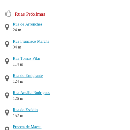
Ruas Próximas
Rua de Arronches
24 m
Rua Francisco Marchã
94 m
Rua Tomaz Pilar
114 m
Rua do Emigrante
124 m
Rua Amália Rodrigues
126 m
Rua do Estádio
152 m
Praceta de Macau