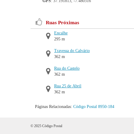
GPS
: 37.191813, -7.480316
Ruas Próximas
Encalhe
295 m
Travessa do Calvário
362 m
Rua do Castelo
362 m
Rua 25 de Abril
362 m
Páginas Relacionadas:
Código Postal 8950-184
© 2025 Código Postal