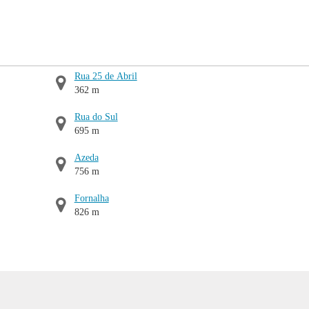
Rua 25 de Abril
362 m
Rua do Sul
695 m
Azeda
756 m
Fornalha
826 m