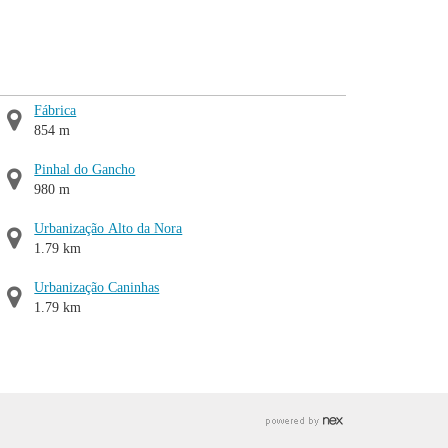
Fábrica
854 m
Pinhal do Gancho
980 m
Urbanização Alto da Nora
1.79 km
Urbanização Caninhas
1.79 km