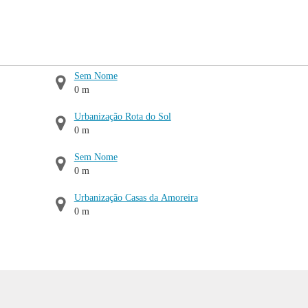
Sem Nome
0 m
Urbanização Rota do Sol
0 m
Sem Nome
0 m
Urbanização Casas da Amoreira
0 m