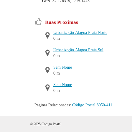
GPS
: 37.176319, -7.501478
Ruas Próximas
Urbanização Alagoa Praia Norte
0 m
Urbanização Alagoa Praia Sul
0 m
Sem Nome
0 m
Sem Nome
0 m
Páginas Relacionadas:
Código Postal 8950-411
© 2025 Código Postal