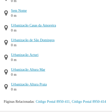
0 m
Sem Nome
0 m
Urbanização Casas da Amoreira
0 m
Urbanização de São Domingos
0 m
Urbanização Acturi
0 m
Urbanização Altura Mar
0 m
Urbanização Altura Praia
0 m
Páginas Relacionadas:
Código Postal 8950-411
,
Código Postal 8950-414