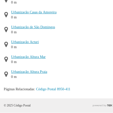
0 m
Urbanização Casas da Amoreira
0 m
Urbanização de São Domingos
0 m
Urbanização Acturi
0 m
Urbanização Altura Mar
0 m
Urbanização Altura Praia
0 m
Páginas Relacionadas:
Código Postal 8950-411
© 2025 Código Postal