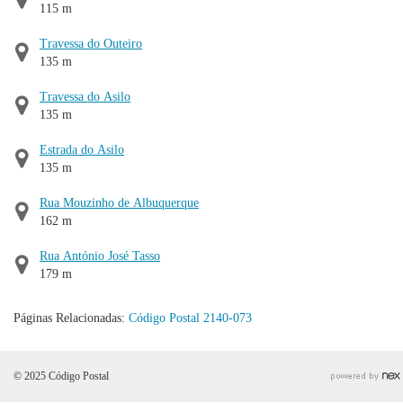
115 m
Travessa do Outeiro
135 m
Travessa do Asilo
135 m
Estrada do Asilo
135 m
Rua Mouzinho de Albuquerque
162 m
Rua António José Tasso
179 m
Páginas Relacionadas:
Código Postal 2140-073
© 2025 Código Postal