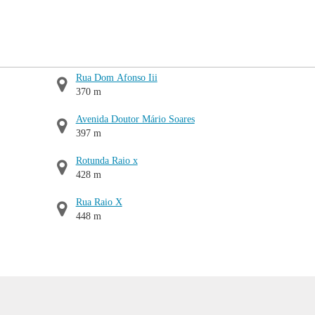
Rua Dom Afonso Iii
370 m
Avenida Doutor Mário Soares
397 m
Rotunda Raio x
428 m
Rua Raio X
448 m