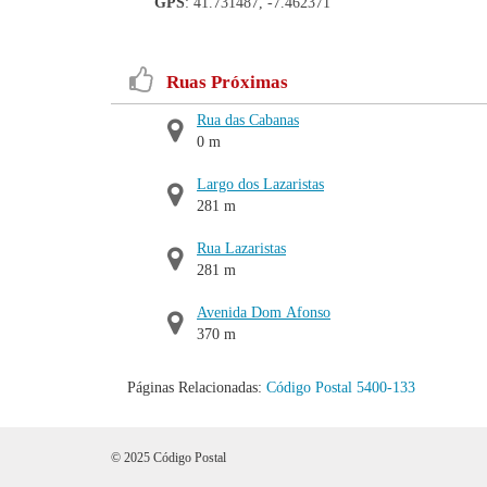
GPS
: 41.731487, -7.462371
Ruas Próximas
Rua das Cabanas
0 m
Largo dos Lazaristas
281 m
Rua Lazaristas
281 m
Avenida Dom Afonso
370 m
Páginas Relacionadas:
Código Postal 5400-133
© 2025 Código Postal