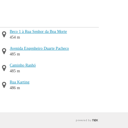
Beco 1 à Rua Senhor da Boa Morte
454 m
Avenida Engenheiro Duarte Pacheco
485 m
Caminho Ranhó
485 m
Rua Karting
486 m