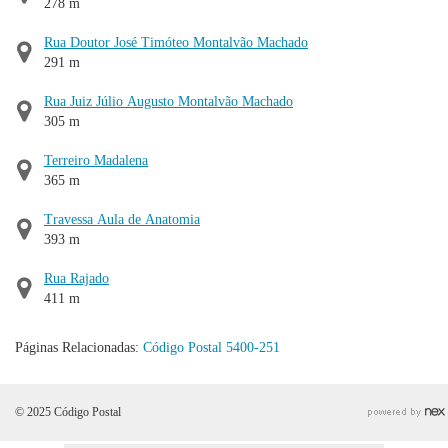
278 m
Rua Doutor José Timóteo Montalvão Machado
291 m
Rua Juiz Júlio Augusto Montalvão Machado
305 m
Terreiro Madalena
365 m
Travessa Aula de Anatomia
393 m
Rua Rajado
411 m
Páginas Relacionadas:
Código Postal 5400-251
© 2025 Código Postal