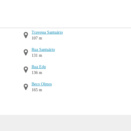
Travessa Santuário
107 m
Rua Santuário
131 m
Rua Edp
136 m
Beco Olmos
165 m