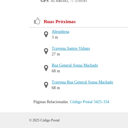
GPS
: 41.640345, -7.570195
Ruas Próximas
Abrunhosa
3 m
Travessa Santos Vidago
27 m
Rua General Sousa Machado
68 m
Travessa Rua General Sousa Machado
68 m
Páginas Relacionadas:
Código Postal 5425-334
© 2025 Código Postal