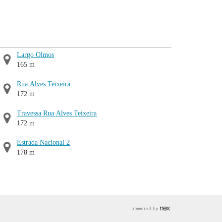
Largo Olmos
165 m
Rua Alves Teixeira
172 m
Travessa Rua Alves Teixeira
172 m
Estrada Nacional 2
178 m